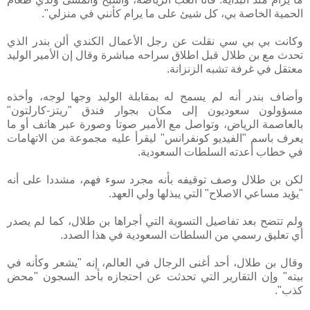
الحمية الخاصة بي، كل شيئ على ما يرام كأنني في منزلي".
وكانت بي بي سي نقلت عن رجل الأعمال الكندي ألن بندر الذي
تحدث مع بن طلال قبل اطلاق سراحه مباشرة وقال إن الأمير الوليد
معتقل في غرفة تشبه الزنزانة.
وأضاف بندر أنه لم يسمح له بمقابلة الوليد وجها لوجه، وأخذه
مسؤولون سعوديون إلى مكان بجوار فندق "ريتز-كارلتون"
بالعاصمة الرياض، وتواصل مع الأمير صوتا وصورة عبر هاتف أو ما
يعرف باسم "الفيديو كونفرانس" ليقرأ عليه مجموعة من الاتهامات
في خطاب أعدته السلطات السعودية.
لكن بن طلال وصف توقيفه بأنه مجرد سوء فهم، مشددا على أنه
"يؤيد مساعي الاصلاح" التي يبذلها ولي العهد.
ولم تتضح بعد تفاصيل التسوية التي أجراها بن طلال، كما لم يصدر
أي تعليق رسمي من السلطات السعودية في هذا الصدد.
وقال بن طلال، أحد أغنى الرجال في العالم، إنه "يشعر وكأنه في
بيته" وإن التقارير التي تحدثت عن احتجازه بأحد السجون "محض
كذب".