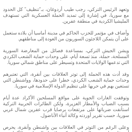
وتعهد الرئيس التركي، رجب طيب أردوغان، بـ"تنظيف" كل الحدود
مع سوريا، في إشارة إلى تمديد الحملة العسكرية التي تستهدف
المليشيا الكردية في منطقة عفرين.
وأضاف في مؤتمر للحزب الحاكم في مدينة أماسيا أن بلاده ستعمل
على أن يتمكن اللاجئون السوريون من العودة إلى مناطقهم.
ويشن الجيش التركي، بمساعدة فصائل من المعارضة السورية
المسلحة، حملة، منذ تسعة أيام، على وحدات حماية الشعب الكردي
التي تدعمها الولايات المتحدة وتسيطر على مناطق شمالي سوريا.
وقد أدت هذه الحملة إلى توتر العلاقات بين أنقرة، التي تعتبرهم
وحدات حماية الشعب الكردي، خطرا على حدودها، وواشنطن التي
تستعين بهم في حربها على تنظيم الدولة الإسلامية في سوريا.
وتوقفت الغارات الجوية على مواقع المسلحين الأكراد عدة أيام
بسبب الضباب والأمطار الغزيرة، ولكن الطائرات الحربية التركية
استأنفت ضرباتها على مرتفعات برصايا قرب عفرين شمال غربي
سوريا، حسب تقرير أوردته وكالة أنباء الأناضول.
وعلى الرغم من التوتر في العلاقات بين واشنطن وأنقرة، يحرص