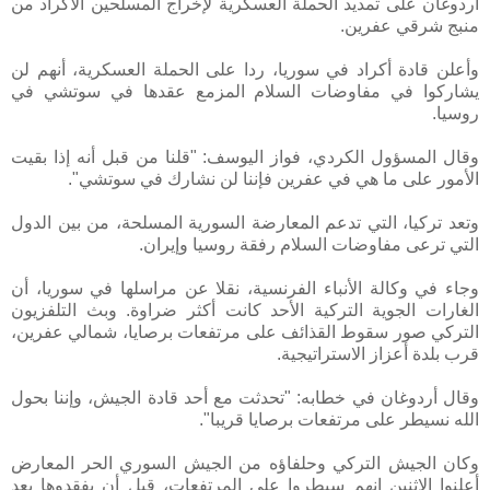
أردوغان على تمديد الحملة العسكرية لإخراج المسلحين الأكراد من
منبج شرقي عفرين.
وأعلن قادة أكراد في سوريا، ردا على الحملة العسكرية، أنهم لن
يشاركوا في مفاوضات السلام المزمع عقدها في سوتشي في
روسيا.
وقال المسؤول الكردي، فواز اليوسف: "قلنا من قبل أنه إذا بقيت
الأمور على ما هي في عفرين فإننا لن نشارك في سوتشي".
وتعد تركيا، التي تدعم المعارضة السورية المسلحة، من بين الدول
التي ترعى مفاوضات السلام رفقة روسيا وإيران.
وجاء في وكالة الأنباء الفرنسية، نقلا عن مراسلها في سوريا، أن
الغارات الجوية التركية الأحد كانت أكثر ضراوة. وبث التلفزيون
التركي صور سقوط القذائف على مرتفعات برصايا، شمالي عفرين،
قرب بلدة أعزاز الاستراتيجية.
وقال أردوغان في خطابه: "تحدثت مع أحد قادة الجيش، وإننا بحول
الله نسيطر على مرتفعات برصايا قريبا".
وكان الجيش التركي وحلفاؤه من الجيش السوري الحر المعارض
أعلنوا الاثنين إنهم سيطروا على المرتفعات، قبل أن يفقدوها بعد