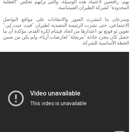
بهم، رافضين لاعتماد هذه الوسيلة، والتي برأيهم تعكس "العقلية
المحدودة" لشركة الطيران الفييتنامية.
وسرعان ما انتشرت الصور والانتقادات على مواقع التواصل
الاجتماعي، حتى نشرت الرئيسة التنفيذية لطيران "فيت جيت إير،"
نغوين ثو فونغ ثو، اعتذارها من اتحاد فيتنام لكرة القدم، مؤكدة أن ما
حصل كان مجرد حادثة "مرتجلة" لعارضات أزياء، ولم يكن من ضمن
الخطة الأساسية للشركة.