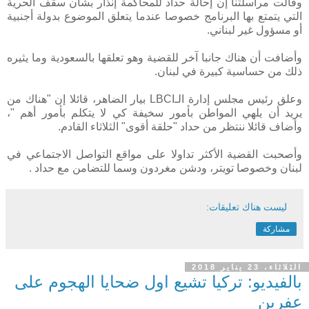
وقالت مراسلتنا إن إحالة حداد للمحاكمة إنذار بشأن سقف الحرية
التي يتمتع بها البرنامج خصوصا عندما يتعلق الموضوع بدولة أجنبية
أو مسؤول غير لبناني.
وأضافت أن هناك جانبا آخر للقضية وهو تعلقها بالسعودية وما يثيره
ذلك من حساسية كبيرة في لبنان.
وعلق رئيس مجلس إدارة الـLBCI بيار الضاهر، قائلا إن "هناك من
يريد أن يلهي المواطن بأمور سخيفة كي لا يتكلم بأمور أهم "،
وأضاف قائلا ننتظر من حداد "حلقة أقوى" الثلاثاء القادم.
وأصحبت القضية الأكثر تداولا على مواقع التواصل الاجتماعي في
لبنان وخصوصا تويتر، ودشن مغردون وسما للتضامن مع حداد .
ليست هناك تعليقات:
مشاركة
الثلاثاء، 23 يناير 2018
بالفيديو: تركيا تشيع اول ضحايا الهجوم على
عفرين