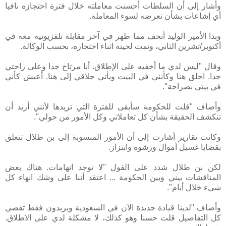
وأشار إلى أن السلطات أحسنت معاملته خلال فترة احتجازه نافيا
أي إشاعات بشأن تعرضه لسوء المعاملة.
وبدا الأمير الوليد أنحف مما ظهر في آخر مقابلة تلفزيونية معه في
أكتوبر/تشرين الثاني، ونمت لحيته اثناء احتجازه، بحسب الوكالة.
وقال "ليس لدي ما أخفيه على الإطلاق. أنا مرتاح جدا وعلى راحتي
جدا. احلق هنا وكأنني في البيت ويأتي حلاقي إلى هنا. أعيش كأني
في بيتي بصراحة".
وأضاف "قلت للحكومة سأبقى للفترة التي تريدها لأنني أريد أن
تنكشف الحقيقة بشأن كل تعاملاتي وكل الأمور من حولي".
وكانت تقارير أشارت إلى أن الأمور المنسوبة إلى بن طلال تتعلق
بقضايا غسيل أموال ورشوة وابتزاز.
لكن بن طلال شدد على القول "لا توجد اتهامات. هناك بعض
المناقشات بيني وبين الحكومة ... اعتقد أننا على وشك انهاء كل
شيء خلال أيام".
وأضاف "لدينا قيادة جديدة الآن في السعودية ويريدون فقط تقصي
كل التفاصيل قلت حسنا وهو كذلك، لا مشكلة لدي على الاطلاق.