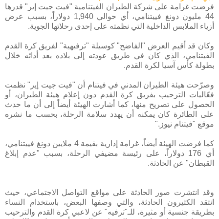
فرضت غرامة على شركة الطيران الفيتنامية "فيت جيت إير" قدرها
44 مليون دونغ فييتنامي، أي حوالي 1,940 دولاراً، بسبب عرض
أزياء الملابس الداخلية التي نظمته على إحدى رحلاتها الجوية.
وكان قد أقيم العرض "الفاضح" كوسيلة "ترفيهية" لفريق كرة القدم
الفيتنامي، الذي كان في طريق عودته إلى بلاده بعد أدائه خلال
بطولة كأس آسيا لكرة القدم.
وصرّحت هيئة الطيران المدني في فيتنام أن "فيت جيت إير" نظمت
فعّاليات الترحيب بفريق كرة القدم دون إعلام هيئة الطيران، أو
الحصول على تصريح منها، كما أشارت الهيئة أيضاً إلى أن ما حدث
على الطائرة كان يمكنه أن يهدد سلامة الرحلة، بحسب ما نشره
موقع "فيتنام نيوز."
كما فرضت الهيئة أيضاً، غرامة إدارية بقيمة 4 ملايين دونغ فييتنامي،
أي 176 دولاراً، على رئيسة مضيفي الرحلة، بسبب "عدم إبلاغ
القبطان" عن الحادثة.
وقد انتشرت صور الحادثة على مواقع التواصل الاجتماعي، حيث
انتقد الكثيرون الحادثة، والتي وصفها البعض، باستخدام النساء
بطريقة جنسية أو مثيرة، للـ"ترفيه" عن لاعبي كرة القدم والترحيب