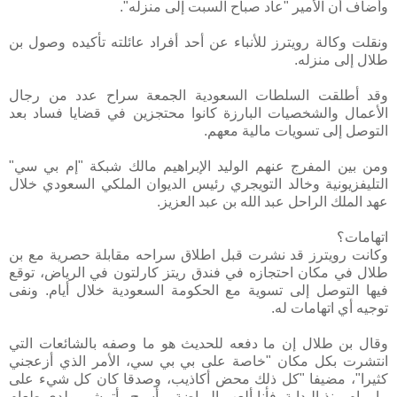
وأضاف أن الأمير "عاد صباح السبت إلى منزله".
ونقلت وكالة رويترز للأنباء عن أحد أفراد عائلته تأكيده وصول بن
طلال إلى منزله.
وقد أطلقت السلطات السعودية الجمعة سراح عدد من رجال
الأعمال والشخصيات البارزة كانوا محتجزين في قضايا فساد بعد
التوصل إلى تسويات مالية معهم.
ومن بين المفرج عنهم الوليد الإبراهيم مالك شبكة "إم بي سي"
التليفزيونية وخالد التويجري رئيس الديوان الملكي السعودي خلال
عهد الملك الراحل عبد الله بن عبد العزيز.
اتهامات؟
وكانت رويترز قد نشرت قبل اطلاق سراحه مقابلة حصرية مع بن
طلال في مكان احتجازه في فندق ريتز كارلتون في الرياض، توقع
فيها التوصل إلى تسوية مع الحكومة السعودية خلال أيام. ونفى
توجيه أي اتهامات له.
وقال بن طلال إن ما دفعه للحديث هو ما وصفه بالشائعات التي
انتشرت بكل مكان "خاصة على بي بي سي، الأمر الذي أزعجني
كثيرا"، مضيفا "كل ذلك محض أكاذيب، وصدقا كان كل شيء على
ما يرام منذ البداية. فأنا ألعب الرياضة، وأسبح وأتمشى ولدي طعام