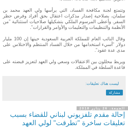
وتتمتع لجنة مكافحة الفساد، التي يرأسها ولي العهد محمد بن
سلمان، بصلاحية إصدار مذكرات اعتقال بحق أفراد وفرض حظر
السفر. وأعطى المرسوم الملكي بتشكيلها صلاحيات استثنائية "من
الأنظمة والتنظيمات والتعليمات والأوامر والقرارات".
وقال النائب العام للمملكة العربية السعودية حينها إن 100 مليار
دولار "أسيء استخدامها من خلال الفساد المنتظم والاختلاس على
مدى عدة عقود".
ويربط محللون بين الاعتقالات وسعي ولي العهد لتعزيز قبضته على
قاعدة السلطة في المملكة.
ليست هناك تعليقات:
مشاركة
الجمعة، 26 يناير 2018
إحالة مقدم تلفزيوني لبناني للقضاء بسبب
تعليقات ساخرة "تطرقت" لولي العهد