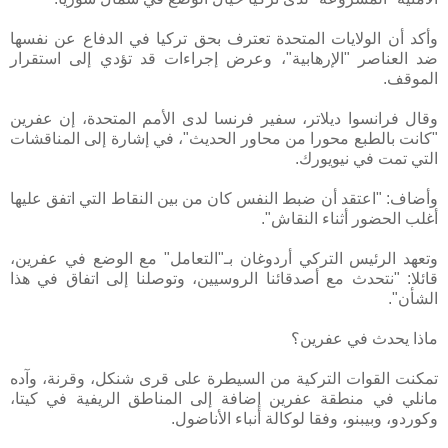
وأكد أن الولايات المتحدة تعترف بحق تركيا في الدفاع عن نفسها
ضد العناصر "الإرهابية"، وعرض إجراءات قد تؤدي إلى استقرار
الموقف.
وقال فرانسوا ديلاتر، سفير فرنسا لدى الأمم المتحدة، إن عفرين
"كانت بالطبع محورا من محاور الحديث"، في إشارة إلى المناقشات
التي تمت في نيويورك.
وأضاف: "اعتقد أن ضبط النفس كان من بين النقاط التي اتفق عليها
أغلب الحضور أثناء النقاش".
وتعهد الرئيس التركي أردوغان بـ"التعامل" مع الوضع في عفرين،
قائلا: "نتحدث مع أصدقائنا الروسيين، وتوصلنا إلى اتفاق في هذا
الشأن".
ماذا يحدث في عفرين؟
تمكنت القوات التركية من السيطرة على قرى شنكل، وقرنة، وآده
مانلي في منطقة عفرين إضافة إلى المناطق الريفية في كيتا،
وكوردو، وبيبنو، وفقا لوكالة أنباء الأناضول.