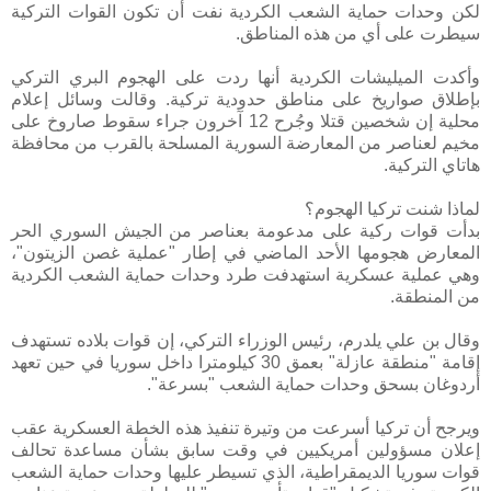
لكن وحدات حماية الشعب الكردية نفت أن تكون القوات التركية
سيطرت على أي من هذه المناطق.
وأكدت الميليشات الكردية أنها ردت على الهجوم البري التركي
بإطلاق صواريخ على مناطق حدودية تركية. وقالت وسائل إعلام
محلية إن شخصين قتلا وجُرح 12 آخرون جراء سقوط صاروخ على
مخيم لعناصر من المعارضة السورية المسلحة بالقرب من محافظة
هاتاي التركية.
لماذا شنت تركيا الهجوم؟
بدأت قوات ركية على مدعومة بعناصر من الجيش السوري الحر
المعارض هجومها الأحد الماضي في إطار "عملية غصن الزيتون"،
وهي عملية عسكرية استهدفت طرد وحدات حماية الشعب الكردية
من المنطقة.
وقال بن علي يلدرم، رئيس الوزراء التركي، إن قوات بلاده تستهدف
إقامة "منطقة عازلة" بعمق 30 كيلومترا داخل سوريا في حين تعهد
أردوغان بسحق وحدات حماية الشعب "بسرعة".
ويرجح أن تركيا أسرعت من وتيرة تنفيذ هذه الخطة العسكرية عقب
إعلان مسؤولين أمريكيين في وقت سابق بشأن مساعدة تحالف
قوات سوريا الديمقراطية، الذي تسيطر عليها وحدات حماية الشعب