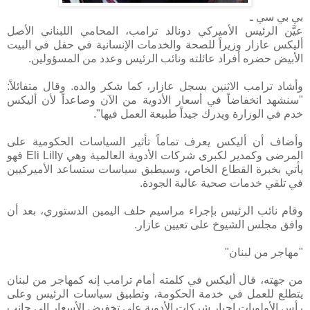
بي بي سي ـ
عيَّن الرئيس الأميركي دونالد ترامب، المحامي اللبناني الأصل
أليكس عازار وزيراً للصحة والخدمات الإنسانية في حفل في البيت
الأبيض حضره أفراد عائلته ونائب الرئيس وعدد من المسؤولين.
وأشاد ترامب الاثنين بسجل عازار، كما شكر والده. وقال متفائلاً:
"سنشهد انخفاضاً في أسعار الأدوية من الآن وصاعداً لأن أليكس
خدم في الوزارة ويدرك جيداً طبيعة العمل فيها".
وأضاف أن أليكس يعرف تماماً تأثير السياسات الحكومية على
المرضى وكمدير لكبرى شركات الأدوية العالمية وهي Eli Lilly فهو
يأتي بخبرة القطاع الخاص، وسيطبق سياسات ستساعد الأميركيين
في تلقي خدمات صحية عالية الجودة.
وقام نائب الرئيس بإجراء مراسيم حلف اليمين الدستوري، بعد أن
وافق مجلس الشيوخ على تعيين عازار.
"مهاجر من لبنان"
من جهته، قال أليكس في كلمته أمام ترامب إنه كمهاجر من لبنان
يتطلع للعمل في خدمة الحكومة، وتطبيق سياسات الرئيس وعلى
رأس الأولويات إجبار شركات الأدوية على تخفيض الأسعار إلى جانب