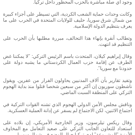
وجود أي صلة مباشرة بالحزب المحظور داخل تركيا.
وكانت وحدات حماية الشعب الكردية، التي تسيطر على أجزاء كبيرة
من شمال شرق سوريا، حليف للولايات المتحدة في الحرب على ما
يعرف بتنظيم الدولة الإسلامية.
وتطالب أنقرة بإنهاء هذا التحالف، مبررة مطلبها بأن الحرب على
التنظيم قد انتهت.
وقال إبراهيم كيلان، المتحدث باسم الرئيس التركي: "لا يمكننا غض
الطرف عن إقامة حزب العمال الكردستاني ما يشبه دولة على
حدودنا مع سوريا".
وتفيد تقارير بأن آلاف المدنيين يحاولون الفرار من عفرين. ويقول
ناشطون سوريون إن أكثر من سبعين شخصا قتلوا منذ بداية الهجوم
التركي على المنطقة السبت الماضي.
وناقش مجلس الأمن الدولي الهجوم الذي تشنه القوات التركية في
اجتماع الاثنين، لكن الاجتماع لم يسفر عن إدانة العملية العسكرية.
وقال ريكس تيلرسون، وزير الخارجية الأمريكي، إن بلاده على
استعداد للتعاون الجانب التركي على صعيد التعامل مع المخاوف
الأمنية "المشروعة" لدى تركيا حيال الوضع في شمال سوريا.