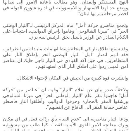
النهج المستنكر والمدان، وهو مطالب باعادة الامور الى نصابها
ووضع حد لهذا الاستهتار واللامسؤولية في ادارة شؤون الدولة في
اخطر مرحلة يمر بها لبنان".
وتجمع مناصرو حركة “أمل” امام المركز الرئيسي لـ"التيار الوطني
الحر" في "ميرنا الشالوحي" وقاموا بإحراق الدواليب، احتجاجاً على
الكلام الصادر عن الوزير باسيل بحق الرئيس نبيه بري.
وقد سمع اطلاق نار في المحلة وسط اتهامات متبادلة من الطرفين،
فقد اتهم انصار "امل" التيار الوطني الحر بإطلاق النار على
المتظاهرين، في حين اكد القيادي في التيار ناجي حايك ان عناصر
امن المبنى ردوا على اطلاق النار الذي استهدفهم .
وانتشرت قوة كبيرة من الجيش في المكان لإحتواء الاشكال.
ولاحقاً، صدر بيان عن اعلام "التيار" وفيه، ان "عناصر من "حركة
أمل" هاجموا مقر عام "التيار الوطني الحر" في ميرنا الشالوحي
ورشقوا المقر بالحجارة وحرقوا الدواليب وأطلقوا النار فاضطر
عناصر حماية المقر الى الدفاع عن انفسهم".
ودعا التيار مناصريه الى "عدم القيام بأي ردّات فعل في اي مكان
وترك معالجة الامر للقوى الأمنية فقط"، كما طلب من مسؤوليه
"عدم التعليق الاعلامي على ما يجري من احداث وترك اللبنانيين