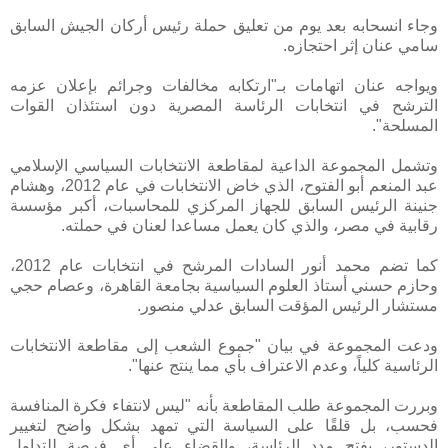
وجاء انسحابه بعد يوم من تعليق حملة رئيس أركان الجيش السابق
سامي عنان إثر احتجازه.
ويواجه عنان اتهامات بـ"ارتكابه مخالفات وجرائم بإعلان عزمه
الترشح في انتخابات الرئاسة المصرية دون استئذان القوات
المسلحة".
وتشمل المجموعة الداعية لمقاطعة الانتخابات السياسي الإسلامي
عبد المنعم أبو الفتوح، الذي خاض الانتخابات في عام 2012، وهشام
جنينة الرئيس السابق للجهاز المركزي للمحاسبات، أكبر مؤسسة
رقابية في مصر، والذي كان يعمل مساعدا لعنان في حملته.
كما تضم محمد أنور السادات المرشح في انتخابات عام 2012،
وحازم حسني أستاذ العلوم السياسية بجامعة القاهرة، وعصام حجي
مستشار الرئيس المؤقت السابق عدلي منصور.
ودعت المجموعة في بيان "جموع الشعب إلى مقاطعة الانتخابات
الرئاسية كلياً، وعدم الاعتراف بأي مما ينتج عنها".
وبررت المجموعة طلب المقاطعة بأنه "ليس لانتفاء فكرة المنافسة
فحسب، بل قلقًا على السياسة التي تمهد بشكل واضح لتغيير
الدستور، بفتح مدد الرئاسة، والقضاء على أي فرصة للتداول