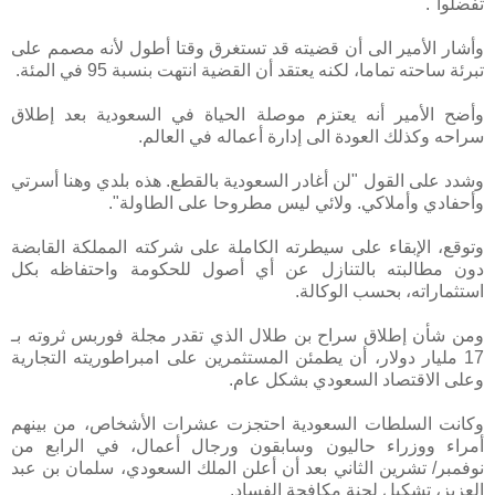
تفضلوا".
وأشار الأمير الى أن قضيته قد تستغرق وقتا أطول لأنه مصمم على
تبرئة ساحته تماما، لكنه يعتقد أن القضية انتهت بنسبة 95 في المئة.
وأضح الأمير أنه يعتزم موصلة الحياة في السعودية بعد إطلاق
سراحه وكذلك العودة الى إدارة أعماله في العالم.
وشدد على القول "لن أغادر السعودية بالقطع. هذه بلدي وهنا أسرتي
وأحفادي وأملاكي. ولائي ليس مطروحا على الطاولة".
وتوقع، الإبقاء على سيطرته الكاملة على شركته المملكة القابضة
دون مطالبته بالتنازل عن أي أصول للحكومة واحتفاظه بكل
استثماراته، بحسب الوكالة.
ومن شأن إطلاق سراح بن طلال الذي تقدر مجلة فوربس ثروته بـ
17 مليار دولار، أن يطمئن المستثمرين على امبراطوريته التجارية
وعلى الاقتصاد السعودي بشكل عام.
وكانت السلطات السعودية احتجزت عشرات الأشخاص، من بينهم
أمراء ووزراء حاليون وسابقون ورجال أعمال، في الرابع من
نوفمبر/ تشرين الثاني بعد أن أعلن الملك السعودي، سلمان بن عبد
العزيز، تشكيل لجنة مكافحة الفساد.