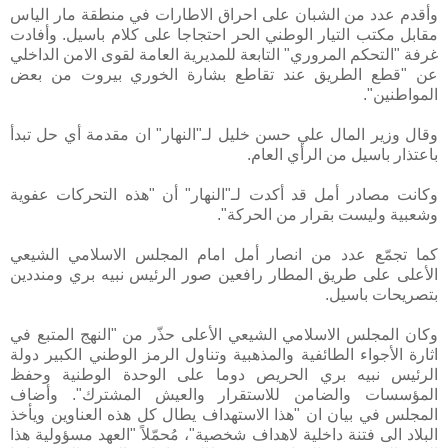
وأقدم عدد من الشبان على احراق الاطارات في منطقة مار الياس
مقابل مكتب التيار الوطني الحر احتجاجا على كلام باسيل. وأفادت
غرفة "التحكم المروري" التابعة للمديرية العامة لقوى الامن الداخلي
عن "قطع الطريق عند تقاطع بشارة الخوري بيروت من بعض
المواطنين".
وقال وزير المال علي حسن خليل لـ"النهار" ان مقدمة أي حل تبدأ
باعتذار باسيل من الرأي العام.
وكانت مصادر أمل قد أكدت لـ"النهار" أن "هذه التحركات عفوية
وشعبية وليست بقرار من الحركة".
كما تجمّع عدد من انصار أمل امام المجلس الاسلامي الشيعي
الأعلى على طريق المطار رافعين صور الرئيس نبيه بري ومنددين
بتصريحات باسيل.
وكان المجلس الاسلامي الشيعي الأعلى حذّر من "النهج المتبع في
اثارة الأجواء الطائفية والمذهبية وتناول الرمز الوطني الكبير دولة
الرئيس نبيه بري الحريص دوما على الوحدة الوطنية وحفظ
المؤسسات والضامن للاستقرار والعيش المشترك". وأضاف
المجلس في بيان ان "هذا الاستهداف يطال كل هذه العناوين ويأخذ
البلاد الى فتنة داخلية لاهداف شخصية"، مُحمّلاً "العهد مسؤولية هذا