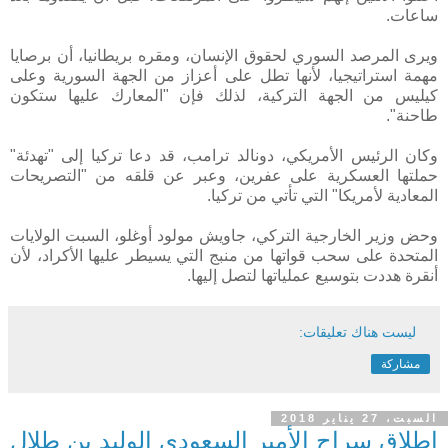
ساعات.
ويرى المرصد السوري لحقوق الإنسان، ومقره بريطانيا، أن برصايا
مهمة استراتيجيا، لأنها تطل على أعزاز من الجهة السورية وعلى
كيليس من الجهة التركية، لذلك فإن "المعارك عليها ستكون
طاحنة".
وكان الرئيس الأمريكي، دونالد ترامب، قد دعا تركيا إلى "تهدئة"
حملتها العسكرية على عفرين، وعبر عن قلقه من "التصريحات
المعادية لأمريكا" التي تأتي من تركيا.
وحض وزير الخارجية التركي، جاويش مولود أوغلو، السبت الولايات
المتحدة على سحب قواتها من منبج التي يسيطر عليها الأكراد، لأن
أنقرة هددت بتوسيع عملياتها لتصل إليها.
ليست هناك تعليقات:
مشاركة
السبت، 27 يناير 2018
إطلاق سراح الأمير السعودي الوليد بن طلال